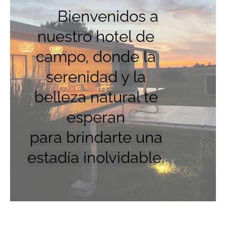
Bienvenidos a
nuestro hotel de
campo, donde la
serenidad y la
belleza natural te
esperan
para brindarte una
estadía inolvidable.