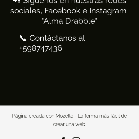
📲 Síguenos en nuestras redes
sociales, Facebook e Instagram
"Alma Drabble"
📞 C
ontáctanos al
+598747436
Página creada con
Mozello
- La forma más fácil de
crear una web.